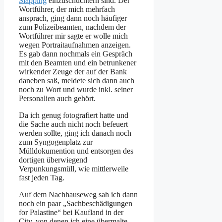
Slapping
einzuschüchtern sind. Der
Wortführer, der mich mehrfach
ansprach, ging dann noch häufiger
zum Polizeibeamten, nachdem der
Wortführer mir sagte er wolle mich
wegen Portraitaufnahmen anzeigen.
Es gab dann nochmals ein Gespräch
mit den Beamten und ein betrunkener
wirkender Zeuge der auf der Bank
daneben saß, meldete sich dann auch
noch zu Wort und wurde inkl. seiner
Personalien auch gehört.
Da ich genug fotografiert hatte und
die Sache auch nicht noch befeuert
werden sollte, ging ich danach noch
zum Syngogenplatz zur
Mülldokumention und entsorgen des
dortigen überwiegend
Verpunkungsmüll, wie mittlerweile
fast jeden Tag.
Auf dem Nachhauseweg sah ich dann
noch ein paar „Sachbeschädigungen
for Palastine“ bei Kaufland in der
City, von denen ich eine übermalte