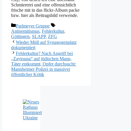
Schmiererei und eine offensichtlich
frische mit in das flickr-Album packe
bzw. hier als Beitragsbild verwende.
Kategorien
Schlagwörter
Parlmeyer Gruppe
Antisemitismus
,
Fehlerkultur
,
Göttingen
,
SLAPP
,
ZFG
Wieder Müll auf Synagogenplatz
dokumentiert
Fehlerkultur? Nach Angriff bei
„Zaytouna“ auf jüdischen Mann,
Täter entkommt, Opfer durchsucht:
Mannheimer Polizei in massiver
öffentlicher Kritik