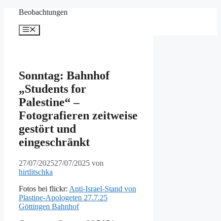
Zum
Beobachtungen
Inhalt
springen
Menü
Sonntag: Bahnhof
„Students for
Palestine“ –
Fotografieren zeitweise
gestört und
eingeschränkt
27/07/2025
27/07/2025
von
hirtlitschka
Fotos bei flickr:
Anti-Israel-Stand von
Plastine-Apologeten 27.7.25
Göttingen Bahnhof