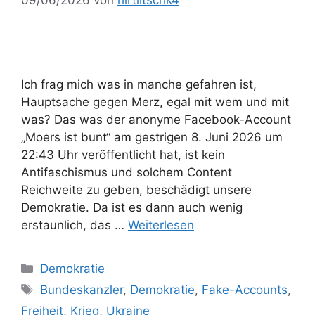
09/06/2026
von
hirtlitschk4
Ich frag mich was in manche gefahren ist,
Hauptsache gegen Merz, egal mit wem und mit
was? Das was der anonyme Facebook-Account
„Moers ist bunt“ am gestrigen 8. Juni 2026 um
22:43 Uhr veröffentlicht hat, ist kein
Antifaschismus und solchem Content
Reichweite zu geben, beschädigt unsere
Demokratie. Da ist es dann auch wenig
erstaunlich, das …
Weiterlesen
Kategorien
Demokratie
Schlagwörter
Bundeskanzler
,
Demokratie
,
Fake-Accounts
,
Freiheit
,
Krieg
,
Ukraine