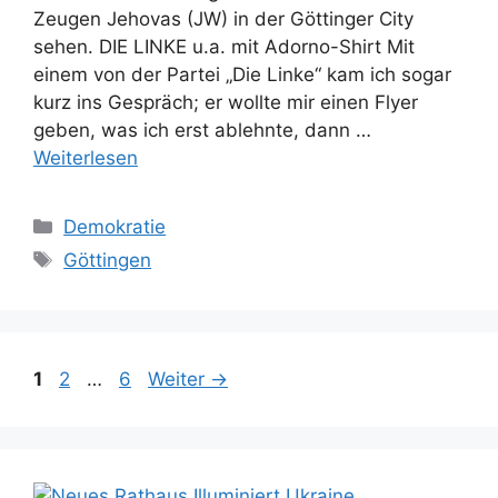
Zeugen Jehovas (JW) in der Göttinger City
sehen. DIE LINKE u.a. mit Adorno-Shirt Mit
einem von der Partei „Die Linke“ kam ich sogar
kurz ins Gespräch; er wollte mir einen Flyer
geben, was ich erst ablehnte, dann …
Weiterlesen
Kategorien
Demokratie
Schlagwörter
Göttingen
Seite
Seite
Seite
1
2
…
6
Weiter
→