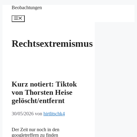
Zum
Beobachtungen
Inhalt
springen
Menü
Rechtsextremismus
Kurz notiert: Tiktok
von Thorsten Heise
gelöscht/entfernt
30/05/2026
von
hirtlitschk4
Der Zeit nur noch in den
googletreffern zu finden