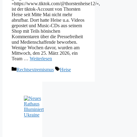
»https://www.tiktok.com/@thorstenheise12/«,
ist der tiktok-Account von Thorsten
Heise seit Mitte Mai nicht mehr
abrufbar. Dort hatte Heise u.a. Videos
gepostet und Music-CDs aus seinem
Shop mit Teils hönischen
Kommentaren über die Pressefreiheit
und Medienschaffende beworben.
Wenige Wochen davor, wurden am
Mittwoch, den 25. März 2026, ein
Team …
Weiterlesen
Kategorien
Schlagwörter
Rechtsextremismus
Heise