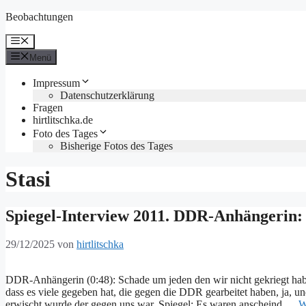
Zum
Beobachtungen
Inhalt
springen
Menü
Menü
Impressum
Datenschutzerklärung
Fragen
hirtlitschka.de
Foto des Tages
Bisherige Fotos des Tages
Stasi
Spiegel-Interview 2011. DDR-Anhängerin
29/12/2025
von
hirtlitschka
DDR-Anhängerin (0:48): Schade um jeden den wir nicht gekriegt ha
dass es viele gegeben hat, die gegen die DDR gearbeitet haben, ja, un
erwischt wurde der gegen uns war. Spiegel: Es waren anscheind …
W