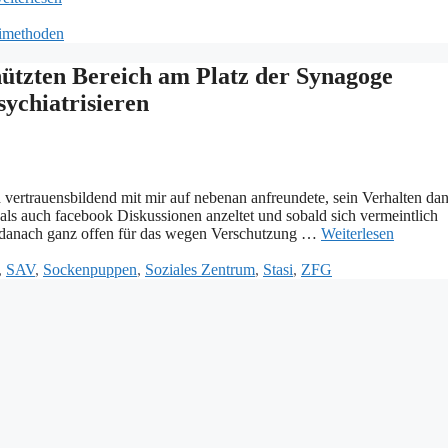
simethoden
ützten Bereich am Platz der Synagoge
ychiatrisieren
 vertrauensbildend mit mir auf nebenan anfreundete, sein Verhalten da
als auch facebook Diskussionen anzeltet und sobald sich vermeintlich
d danach ganz offen für das wegen Verschutzung …
Weiterlesen
,
SAV
,
Sockenpuppen
,
Soziales Zentrum
,
Stasi
,
ZFG