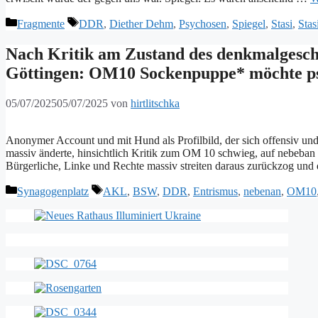
Kategorien
Schlagwörter
Fragmente
DDR
,
Diether Dehm
,
Psychosen
,
Spiegel
,
Stasi
,
Sta
Nach Kritik am Zustand des denkmalgesch
Göttingen: OM10 Sockenpuppe* möchte ps
05/07/2025
05/07/2025
von
hirtlitschka
Anonymer Account und mit Hund als Profilbild, der sich offensiv und
massiv änderte, hinsichtlich Kritik zum OM 10 schwieg, auf nebeban 
Bürgerliche, Linke und Rechte massiv streiten daraus zurückzog un
Kategorien
Schlagwörter
Synagogenplatz
AKL
,
BSW
,
DDR
,
Entrismus
,
nebenan
,
OM10