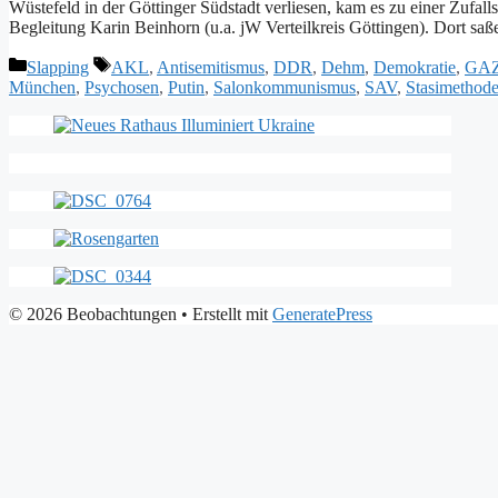
Wüstefeld in der Göttinger Südstadt verliesen, kam es zu einer Zufa
Begleitung Karin Beinhorn (u.a. jW Verteilkreis Göttingen). Dort sa
Kategorien
Schlagwörter
Slapping
AKL
,
Antisemitismus
,
DDR
,
Dehm
,
Demokratie
,
GA
München
,
Psychosen
,
Putin
,
Salonkommunismus
,
SAV
,
Stasimethod
© 2026 Beobachtungen
• Erstellt mit
GeneratePress