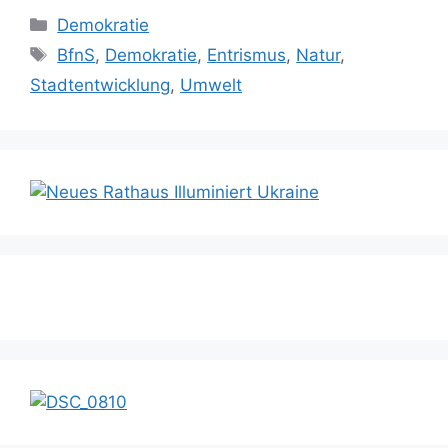
Kategorien
Demokratie
Schlagwörter
BfnS
,
Demokratie
,
Entrismus
,
Natur
,
Stadtentwicklung
,
Umwelt