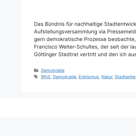
Das Bündnis für nachhaltige Stadtentwickl
Aufstellungsversammlung via Pressemeldu
gern demokratische Prozesse beobachte, b
Francisco Welter-Schultes, der seit der 
Göttinger Stadtrat vertritt und den ich a
Kategorien
Demokratie
Schlagwörter
BfnS
,
Demokratie
,
Entrismus
,
Natur
,
Stadtentw